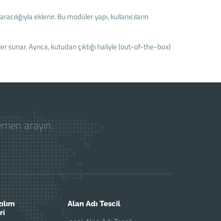
aracılığıyla eklenir. Bu modüler yapı, kullanıcıların
ler sunar. Ayrıca, kutudan çıktığı haliyle (out-of-the-box)
hemen arayın.
zılım
Alan Adı Tescil
ri