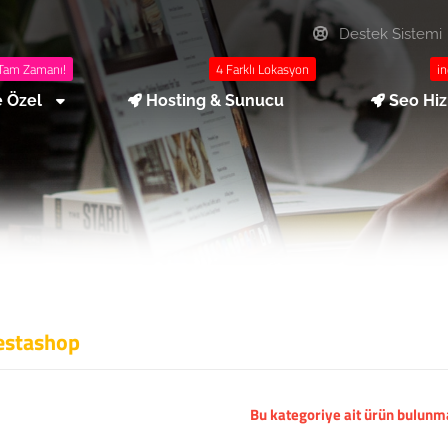
Destek Sistemi
Tam Zamanı!
4 Farklı Lokasyon
in
e Özel
Hosting & Sunucu
Seo Hi
estashop
Bu kategoriye ait ürün bulun