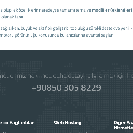
uş olup, ek özelliklerin neredeyse tamamı tema ve
modüller (eklentiler)
 olanak tanır.
ağlarken, büyük ve aktif bir geliştirici topluluğu sürekli destek ve yenilik
otoru görünürlüğü konusunda kullanıcılarına avantaj sağlar.
etlerimiz hakkında daha detaylı bilgi almak için 
+90850 305 8229
e içi Bağlantılar
Web Hosting
Diğer Ya
Hizmetle