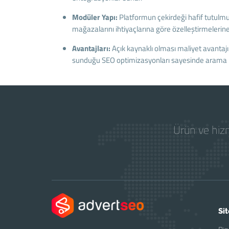
Modüler Yapı:
Platformun çekirdeği hafif tutulm
mağazalarını ihtiyaçlarına göre özelleştirmelerine
Avantajları:
Açık kaynaklı olması maliyet avantajı s
sunduğu SEO optimizasyonları sayesinde arama m
Ürün ve hizm
Sit