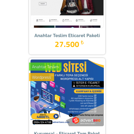
Anahtar Teslim Eticaret Paketi
27.500
₺
Anahtar Teslim
Wordpress
Kurumsal - Eticaret Tam Paket