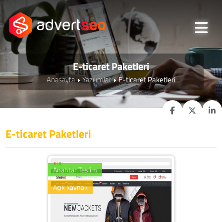
E-ticaret Paketleri
Anasayfa
Yazılımlar
E-ticaret Paketleri
E-ticaret Paketleri
Anahtar Teslim
Açık kaynak