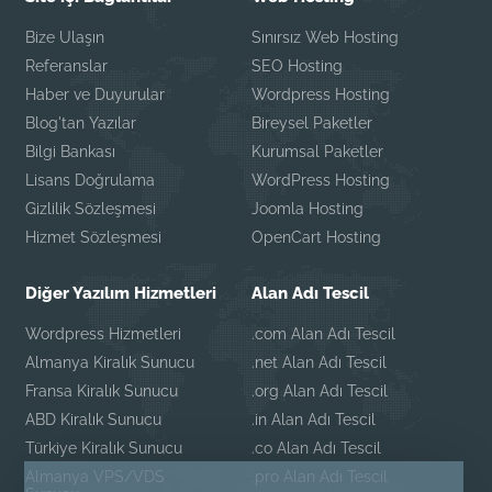
Bize Ulaşın
Sınırsız Web Hosting
Referanslar
SEO Hosting
Haber ve Duyurular
Wordpress Hosting
Blog'tan Yazılar
Bireysel Paketler
Bilgi Bankası
Kurumsal Paketler
Lisans Doğrulama
WordPress Hosting
Gizlilik Sözleşmesi
Joomla Hosting
Hizmet Sözleşmesi
OpenCart Hosting
Diğer Yazılım Hizmetleri
Alan Adı Tescil
Wordpress Hizmetleri
.com Alan Adı Tescil
Almanya Kiralık Sunucu
.net Alan Adı Tescil
Fransa Kiralık Sunucu
.org Alan Adı Tescil
ABD Kiralık Sunucu
.in Alan Adı Tescil
Türkiye Kiralık Sunucu
.co Alan Adı Tescil
Almanya VPS/VDS
.pro Alan Adı Tescil