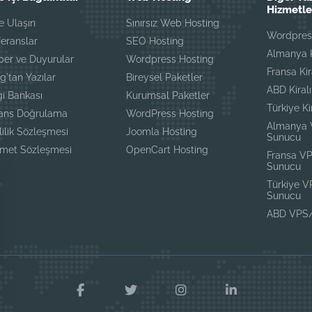
Hizmetle
e Ulaşın
Sınırsız Web Hosting
Wordpress
eranslar
SEO Hosting
Almanya K
ber ve Duyurular
Wordpress Hosting
Fransa Ki
g'tan Yazılar
Bireysel Paketler
ABD Kiral
gi Bankası
Kurumsal Paketler
Türkiye K
sans Doğrulama
WordPress Hosting
Almanya
lilik Sözleşmesi
Joomla Hosting
Sunucu
zmet Sözleşmesi
OpenCart Hosting
Fransa V
Sunucu
Türkiye 
Sunucu
ABD VPS