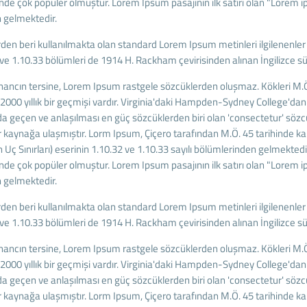
e çok popüler olmuştur. Lorem Ipsum pasajının ilk satırı olan "Lorem ip
n gelmektedir.
den beri kullanılmakta olan standard Lorem Ipsum metinleri ilgilenenler i
ve 1.10.33 bölümleri de 1914 H. Rackham çevirisinden alınan İngilizce sü
inancın tersine, Lorem Ipsum rastgele sözcüklerden oluşmaz. Kökleri M.Ö
2000 yıllık bir geçmişi vardır. Virginia'daki Hampden-Sydney College'da
a geçen ve anlaşılması en güç sözcüklerden biri olan 'consectetur' sözc
ir kaynağa ulaşmıştır. Lorm Ipsum, Çiçero tarafından M.Ö. 45 tarihinde 
Uç Sınırları) eserinin 1.10.32 ve 1.10.33 sayılı bölümlerinden gelmektedi
e çok popüler olmuştur. Lorem Ipsum pasajının ilk satırı olan "Lorem ip
n gelmektedir.
den beri kullanılmakta olan standard Lorem Ipsum metinleri ilgilenenler i
ve 1.10.33 bölümleri de 1914 H. Rackham çevirisinden alınan İngilizce sü
inancın tersine, Lorem Ipsum rastgele sözcüklerden oluşmaz. Kökleri M.Ö
2000 yıllık bir geçmişi vardır. Virginia'daki Hampden-Sydney College'da
a geçen ve anlaşılması en güç sözcüklerden biri olan 'consectetur' sözc
ir kaynağa ulaşmıştır. Lorm Ipsum, Çiçero tarafından M.Ö. 45 tarihinde 