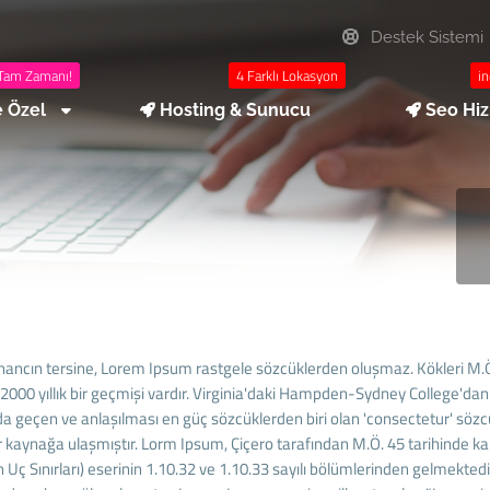
Destek Sistemi
Tam Zamanı!
4 Farklı Lokasyon
in
e Özel
Hosting & Sunucu
Seo Hi
inancın tersine, Lorem Ipsum rastgele sözcüklerden oluşmaz. Kökleri M.Ö
2000 yıllık bir geçmişi vardır. Virginia'daki Hampden-Sydney College'da
a geçen ve anlaşılması en güç sözcüklerden biri olan 'consectetur' sözc
ir kaynağa ulaşmıştır. Lorm Ipsum, Çiçero tarafından M.Ö. 45 tarihinde 
Uç Sınırları) eserinin 1.10.32 ve 1.10.33 sayılı bölümlerinden gelmektedi