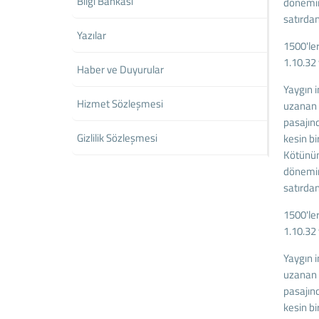
Bilgi Bankası
dönemind
satırda
Yazılar
1500'ler
1.10.32 
Haber ve Duyurular
Yaygın 
Hizmet Sözleşmesi
uzanan 
pasajınd
Gizlilik Sözleşmesi
kesin b
Kötünün 
dönemind
satırda
1500'ler
1.10.32 
Yaygın 
uzanan 
pasajınd
kesin b