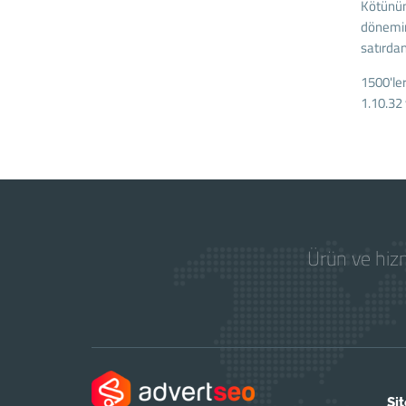
Kötünün 
dönemind
satırda
1500'ler
1.10.32 
Ürün ve hizm
Sit