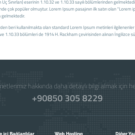
Uç Sınırları) eserinin 1.10.32 ve 1.10.33 sayılı bölümlerinden gelmektedi
e çok popüler olmuştur. Lorem Ipsum pasajının ilk satırı olan "Lorem ip
n gelmektedir.
den beri kullanılmakta olan standard Lorem Ipsum metinleri ilgilenenler i
ve 1.10.33 bölümleri de 1914 H. Rackham çevirisinden alınan İngilizce sü
etlerimiz hakkında daha detaylı bilgi almak için 
+90850 305 8229
e içi Bağlantılar
Web Hosting
Diğer Ya