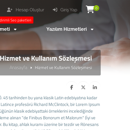
0
Hesap Oluştur
Giriş Yap
dirimli Seo paketleri
zmeti
Yazılım Hizmetleri
Hizmet ve Kullanım Sözleşmesi
Anasayfa
Hizmet ve Kullanım Sözleşmesi
. 45 tarihinden bu yana klasik Latin edebiyatına kadar
n Latince profesörü Richard McClintock, bir Lorem Ipsum
üğünün klasik edebiyattaki örneklerini incelediğinde
kaleme alınan "de Finibus Bonorum et Malorum" (İyi ve
r. Bu kitap, ahlak kuramı üzerine bir tezdir ve Rönesans