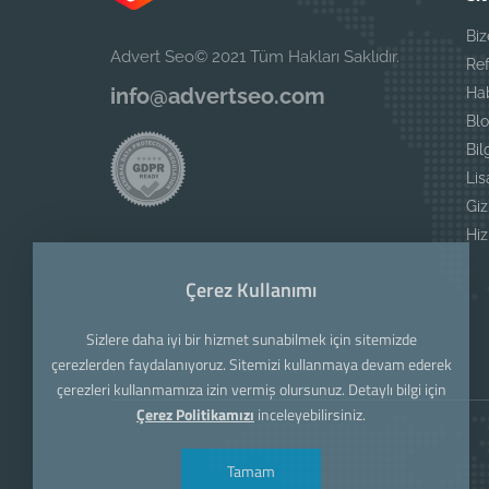
Biz
Advert Seo© 2021 Tüm Hakları Saklıdır.
Ref
info@advertseo.com
Ha
Blo
Bil
Li
Giz
Hi
Çerez Kullanımı
Sizlere daha iyi bir hizmet sunabilmek için sitemizde
çerezlerden faydalanıyoruz. Sitemizi kullanmaya devam ederek
çerezleri kullanmamıza izin vermiş olursunuz. Detaylı bilgi için
Çerez Politikamızı
inceleyebilirsiniz.
Tamam