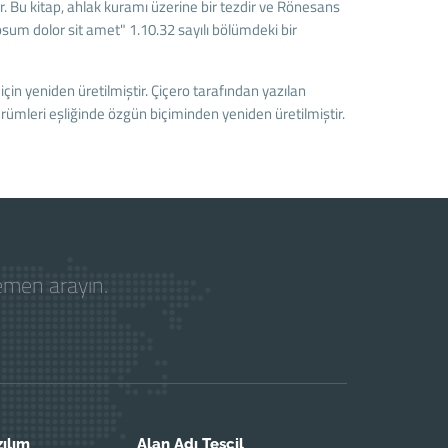
r. Bu kitap, ahlak kuramı üzerine bir tezdir ve Rönesans
sum dolor sit amet" 1.10.32 sayılı bölümdeki bir
çin yeniden üretilmiştir. Çiçero tarafından yazılan
rümleri eşliğinde özgün biçiminden yeniden üretilmiştir.
hemen arayın.
zılım
Alan Adı Tescil