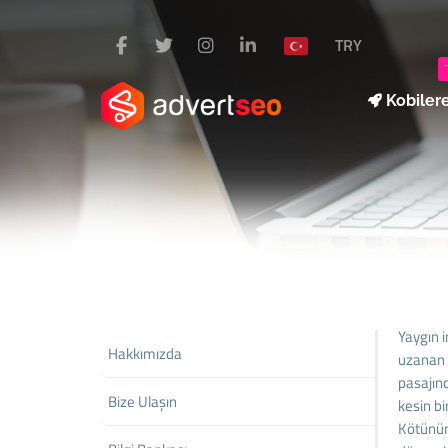
TRY
Kobiler
Yaygın 
Hakkımızda
uzanan 
pasajınd
Bize Ulaşın
kesin b
Kötünün 