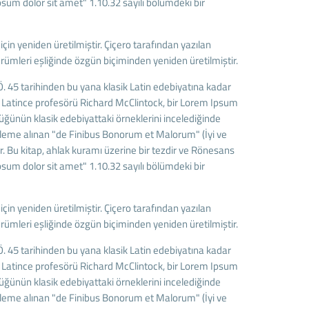
sum dolor sit amet" 1.10.32 sayılı bölümdeki bir
çin yeniden üretilmiştir. Çiçero tarafından yazılan
rümleri eşliğinde özgün biçiminden yeniden üretilmiştir.
. 45 tarihinden bu yana klasik Latin edebiyatına kadar
n Latince profesörü Richard McClintock, bir Lorem Ipsum
üğünün klasik edebiyattaki örneklerini incelediğinde
kaleme alınan "de Finibus Bonorum et Malorum" (İyi ve
r. Bu kitap, ahlak kuramı üzerine bir tezdir ve Rönesans
sum dolor sit amet" 1.10.32 sayılı bölümdeki bir
çin yeniden üretilmiştir. Çiçero tarafından yazılan
rümleri eşliğinde özgün biçiminden yeniden üretilmiştir.
. 45 tarihinden bu yana klasik Latin edebiyatına kadar
n Latince profesörü Richard McClintock, bir Lorem Ipsum
üğünün klasik edebiyattaki örneklerini incelediğinde
kaleme alınan "de Finibus Bonorum et Malorum" (İyi ve