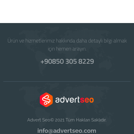
Ürün ve hizmetlerimiz hakkında daha detaylı bilgi almak
için hemen arayın.
+90850 305 8229
Advert Seo© 2021 Tüm Hakları Saklıdır.
info@advertseo.com