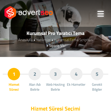
Kurumsal Pro Yaratıcı Tema
Anasayfa
Yazılımlar
Kurumsal Firma Scriptleri
Sipariş Ver
1
2
3
4
5
Hizmet
Alan Adı
Web Hosting
Ek Hizmetler
Gerekli
Süresi
Belirle
Belirle
Bilgiler
Hizmet Süresi Seçimi