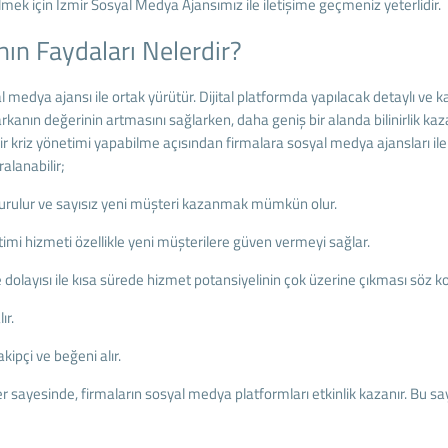
mek için İzmir Sosyal Medya Ajansımız ile iletişime geçmeniz yeterlidir.
ın Faydaları Nelerdir?
edya ajansı ile ortak yürütür. Dijital platformda yapılacak detaylı ve k
anın değerinin artmasını sağlarken, daha geniş bir alanda bilinirlik kaza
ir kriz yönetimi yapabilme açısından firmalara sosyal medya ajansları ile 
ralanabilir;
i kurulur ve sayısız yeni müşteri kazanmak mümkün olur.
imi hizmeti özellikle yeni müşterilere güven vermeyi sağlar.
olayısı ile kısa sürede hizmet potansiyelinin çok üzerine çıkması söz ko
ır.
ipçi ve beğeni alır.
ler sayesinde, firmaların sosyal medya platformları etkinlik kazanır. Bu s