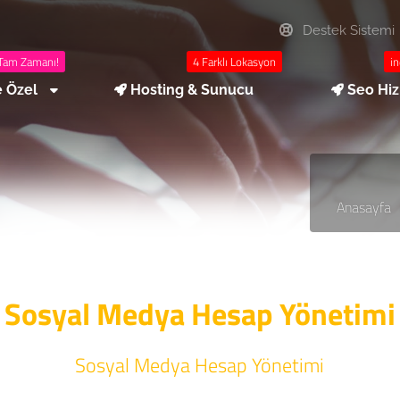
Destek Sistemi
Tam Zamanı!
4 Farklı Lokasyon
in
e Özel
Hosting & Sunucu
Seo Hi
Anasayfa
Sosyal Medya Hesap Yönetimi
Sosyal Medya Hesap Yönetimi