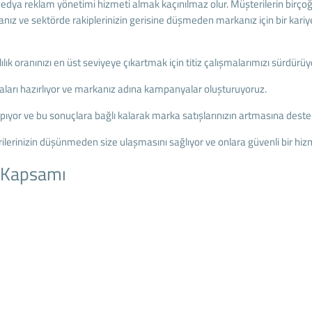
medya reklam yönetimi hizmeti almak kaçınılmaz olur. Müşterilerin birço
manız ve sektörde rakiplerinizin gerisine düşmeden markanız için bir kari
k oranınızı en üst seviyeye çıkartmak için titiz çalışmalarımızı sürdürüy
maları hazırlıyor ve markanız adına kampanyalar oluşturuyoruz.
apıyor ve bu sonuçlara bağlı kalarak marka satışlarınızın artmasına deste
rilerinizin düşünmeden size ulaşmasını sağlıyor ve onlara güvenli bir h
 Kapsamı