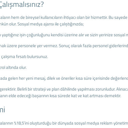
alışmalısınız?
 hem de bireysel kullanıcıların ihtiyacı olan bir hizmettir. Bu sayede 
mkün olur. Sosyal medya ajansı ile çalıştığınızda;
n yaptığınız işin çoğunluğunu kendisi üzerine alır ve sizin yerinize sosyal
k üzere personele yer vermez. Sonuç olarak fazla personel giderlerinde
çalışma fırsatı bulursunuz.
l altında olur.
gelen her yeni mesaj, dilek ve öneriler kısa süre içerisinde değerlendiri
ktirir. Belirli bir strateji ve plan dâhilinde yapılması zorunludur. Alın
anın elde edeceği başarının kısa sürede kat ve kat artması demektir.
mi
alarının %18,5’ini oluşturduğu bir dünyada sosyal medya reklam yönetim