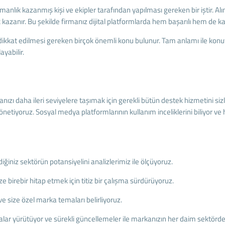
ık kazanmış kişi ve ekipler tarafından yapılması gereken bir iştir. Alın
anır. Bu şekilde firmanız dijital platformlarda hem başarılı hem de kalite
kat edilmesi gereken birçok önemli konu bulunur. Tam anlamı ile konuya 
ayabilir.
zı daha ileri seviyelere taşımak için gerekli bütün destek hizmetini siz
yönetiyoruz. Sosyal medya platformlarının kullanım inceliklerini biliyor 
diğiniz sektörün potansiyelini analizlerimiz ile ölçüyoruz.
ze birebir hitap etmek için titiz bir çalışma sürdürüyoruz.
e size özel marka temaları belirliyoruz.
şmalar yürütüyor ve sürekli güncellemeler ile markanızın her daim sektörde