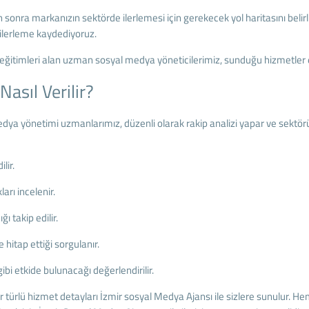
n sonra markanızın sektörde ilerlemesi için gerekecek yol haritasını beli
 ilerleme kaydediyoruz.
imleri alan uzman sosyal medya yöneticilerimiz, sunduğu hizmetler esna
asıl Verilir?
dya yönetimi uzmanlarımız, düzenli olarak rakip analizi yapar ve sektörü
lir.
arı incelenir.
ı takip edilir.
 hitap ettiği sorgulanır.
bi etkide bulunacağı değerlendirilir.
türlü hizmet detayları İzmir sosyal Medya Ajansı ile sizlere sunulur. Hem