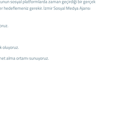
ğunun sosyal platformlarda zaman geçirdiği bir gerçek
yer hedeflemeniz gerekir. İzmir Sosyal Medya Ajansı
oruz.
k oluyoruz.
izmet alma ortamı sunuyoruz.