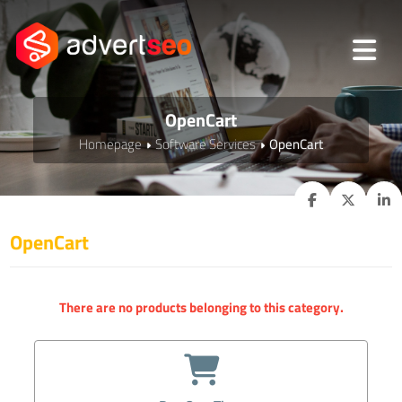
OpenCart
Homepage
Software Services
OpenCart
OpenCart
There are no products belonging to this category.