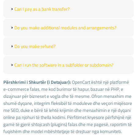
Can I pay as a bank transfer?
Do you make additional modules and arrangements?
Do you make refund?
Can I run the software in a subfolder or subdomain?
Përshkrimi i Shkurtër (i Detajuar):
OpenCart është një platformë
e-commerce falas, me kod burimor të hapur, bazuar në PHP, e
dizajnuar për bizneset e vogla dhe të mesme. Ofron menaxhim me
shumë dyqane, integrim fleksibël të moduleve dhe veçori miqësore
me SEO, duke e bërë të lehtë krijimin dhe menaxhimin e një dyqani
online pa njohuri të thella kodimi. Përfitimet kryesore përfshijnë një
gamë të gjerë shtojcash (plugins) falas dhe me pagesë, raportim të
fuqishëm dhe model mbështetjeje të drejtuar nga komuniteti.