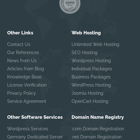
Other Links
Web Hosting
Contact Us
Unlimited Web Hosting
Our References
SEO Hosting
News from Us
Wordpress Hosting
Articles from Blog
Individual Packages
Knowledge Base
Business Packages
License Verification
WordPress Hosting
Privacy Policy
Joomla Hosting
Service Agreement
OpenCart Hosting
Other Software Services
Domain Name Registry
Wordpress Services
.com Domain Registration
Germany Dedicated Server
.net Domain Registration