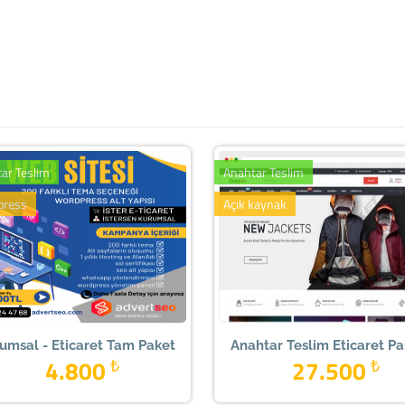
ar Teslim
Anahtar Teslim
press
Açık kaynak
umsal - Eticaret Tam Paket
Anahtar Teslim Eticaret Pa
4.800
₺
27.500
₺