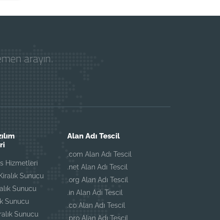
hemen arayın.
zılım
Alan Adı Tescil
ri
.com Alan Adı Tescil
 Hizmetleri
.net Alan Adı Tescil
iralık Sunucu
.org Alan Adı Tescil
ralık Sunucu
.in Alan Adı Tescil
ık Sunucu
.co Alan Adı Tescil
iralık Sunucu
.pro Alan Adı Tescil