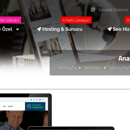
Destek Sistemi
Tam Zamanı!
4 Farklı Lokasyon
in
e Özel
Hosting & Sunucu
Seo Hi
Ana
Anasayfa
Yazılımlar
Sürücü Kurs