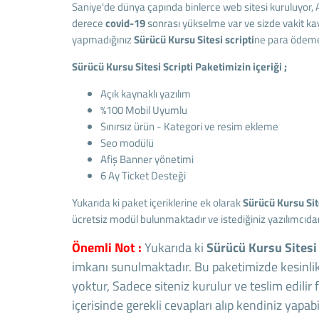
Saniye'de dünya çapında binlerce web sitesi kuruluyor, 
derece
covid-19
sonrası yükselme var ve sizde vakit 
yapmadığınız
Sürücü Kursu
Sitesi scripti
ne para ödeme
Sürücü Kursu Sitesi Scripti Paketimizin içeriği ;
Açık kaynaklı yazılım
%100 Mobil Uyumlu
Sınırsız ürün - Kategori ve resim ekleme
Seo modülü
Afiş Banner yönetimi
6 Ay Ticket Desteği
Yukarıda ki paket içeriklerine ek olarak
Sürücü Kursu
Sit
ücretsiz modül bulunmaktadır ve istediğiniz yazılımcıdan
Önemli Not :
Yukarıda ki
Sürücü Kursu Sitesi
imkanı sunulmaktadır. Bu paketimizde kesinli
yoktur, Sadece siteniz kurulur ve teslim edilir
içerisinde gerekli cevapları alıp kendiniz yapab