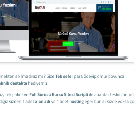
mekten sıkılmadınız mı ? Size
Tek sefer
para ödeyip ömür boyunca
eknik destekte
hediyemiz !
z, Tek paket ve
Full Sürücü Kursu Sitesi Scripti
ile anahtar teslim hem
diğiz sizden 1 adet
alan adı
ve 1 adet
hosting
eğer bunlar sizde yoksa ç