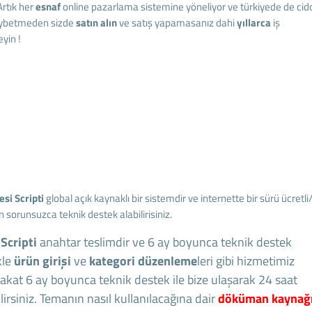
Artık her
esnaf
online pazarlama sistemine yöneliyor ve türkiyede de cid
kaybetmeden sizde
satın alın
ve satış yapamasanız dahi
yıllarca
iş
yin !
esi
Scripti
global açık kaynaklı bir sistemdir ve internette bir sürü ücretli
 sorunsuzca teknik destek alabilirisiniz.
Scripti
anahtar teslimdir ve 6 ay boyunca teknik destek
kle
ürün girişi
ve
kategori düzenleme
leri gibi hizmetimiz
 fakat 6 ay boyunca teknik destek ile bize ulaşarak 24 saat
ilirsiniz. Temanın nasıl kullanılacağına dair
döküman kaynağ