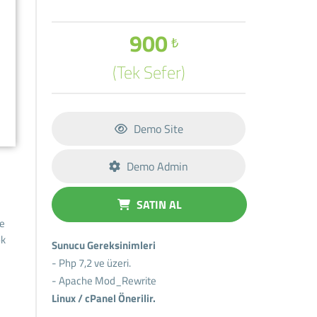
900
₺
(Tek Sefer)
Demo Site
Demo Admin
SATIN AL
de
ok
Sunucu Gereksinimleri
- Php 7,2 ve üzeri.
- Apache Mod_Rewrite
Linux / cPanel Önerilir.