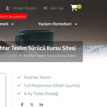
0
Hesap Oluştur
Giriş Yap
dirimli Seo paketleri
zmeti
Yazılım Hizmetleri
htar Teslim Sürücü Kursu Sitesi
u Scriptleri
Anahtar Teslim Sürücü Kursu Sitesi
Anahtar Teslim
Full Responsive (Mobil Uyumlu)
6 Ay Ticket Desteği