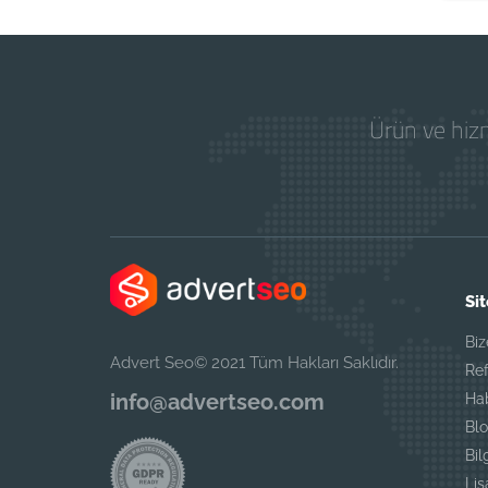
Ürün ve hizm
Sit
Biz
Advert Seo© 2021 Tüm Hakları Saklıdır.
Ref
info@advertseo.com
Ha
Blo
Bil
Li