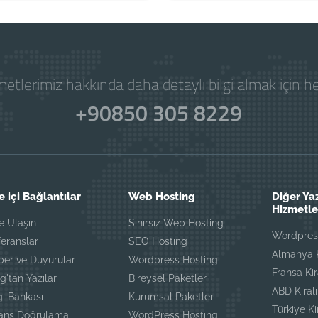
etlerimiz hakkında daha detaylı bilgi almak için 
+90850 305 8229
e içi Bağlantılar
Web Hosting
Diğer Ya
Hizmetle
e Ulaşın
Sınırsız Web Hosting
Wordpress
eranslar
SEO Hosting
Almanya K
ber ve Duyurular
Wordpress Hosting
Fransa Ki
g'tan Yazılar
Bireysel Paketler
ABD Kiral
gi Bankası
Kurumsal Paketler
Türkiye K
sans Doğrulama
WordPress Hosting