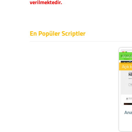
verilmektedir.
En Popüler Scriptler
Anaht
Açık 
Ana