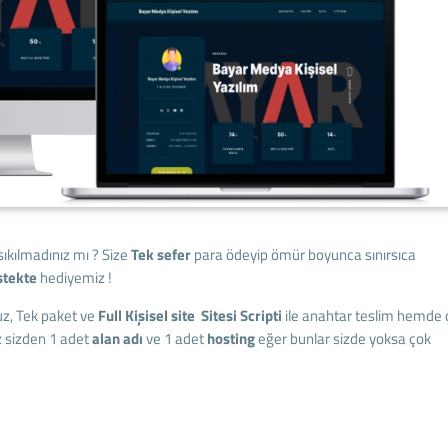
ıkılmadınız mı ? Size
Tek sefer
para ödeyip ömür boyunca sınırsıca
stekte
hediyemiz !
z, Tek paket ve
Full Kişisel site Sitesi Scripti
ile anahtar teslim hemde 
z sizden 1 adet
alan adı
ve 1 adet
hosting
eğer bunlar sizde yoksa çok