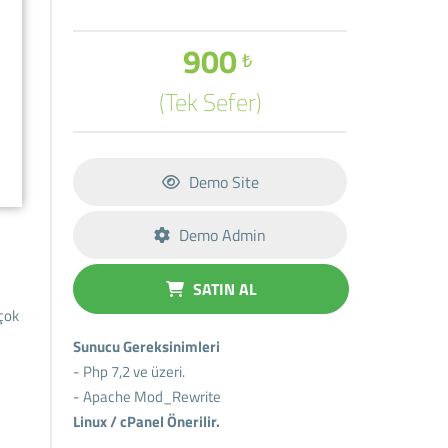
900
₺
(Tek Sefer)
Demo Site
Demo Admin
SATIN AL
çok
Sunucu Gereksinimleri
- Php 7,2 ve üzeri.
- Apache Mod_Rewrite
Linux / cPanel Önerilir.