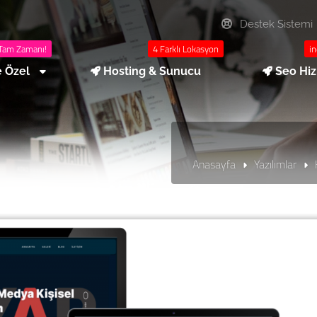
Destek Sistemi
Tam Zamanı!
4 Farklı Lokasyon
in
e Özel
Hosting & Sunucu
Seo Hi
Anasayfa
Yazılımlar