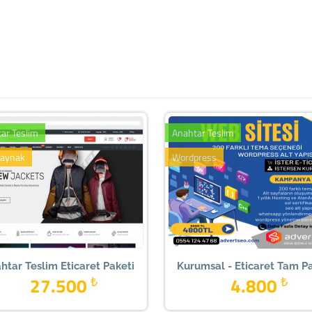
ar Teslim
Anahtar Teslim
kaynak
Wordpress
htar Teslim Eticaret Paketi
Kurumsal - Eticaret Tam P
27.500
₺
4.800
₺