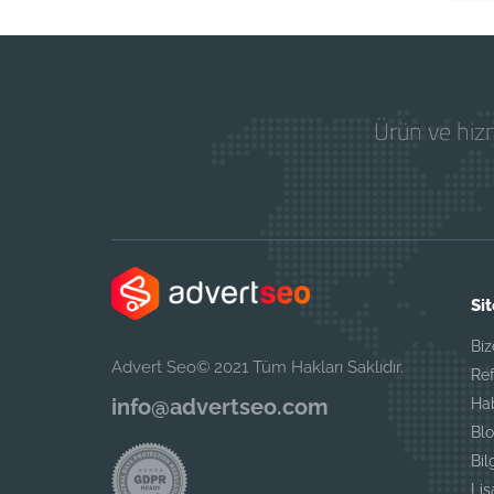
Ürün ve hizm
Sit
Biz
Advert Seo© 2021 Tüm Hakları Saklıdır.
Ref
info@advertseo.com
Ha
Blo
Bil
Li