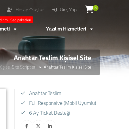
0
Hesap Oluştur
Giriş Yap
dirimli Seo paketleri
zmeti
Yazılım Hizmetleri
Anahtar Teslim Kişisel Site
Kişisel Site Scriptleri
Anahtar Teslim Kişisel Site
Anahtar Teslim
Full Responsive (Mobil Uyumlu)
6 Ay Ticket Desteği