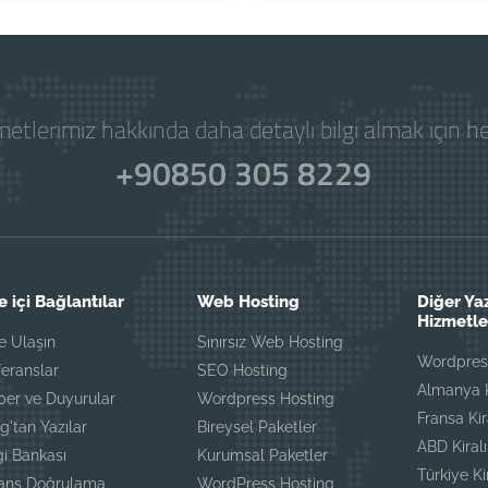
etlerimiz hakkında daha detaylı bilgi almak için 
+90850 305 8229
e içi Bağlantılar
Web Hosting
Diğer Ya
Hizmetle
e Ulaşın
Sınırsız Web Hosting
Wordpress
eranslar
SEO Hosting
Almanya K
ber ve Duyurular
Wordpress Hosting
Fransa Ki
g'tan Yazılar
Bireysel Paketler
ABD Kiral
gi Bankası
Kurumsal Paketler
Türkiye K
sans Doğrulama
WordPress Hosting