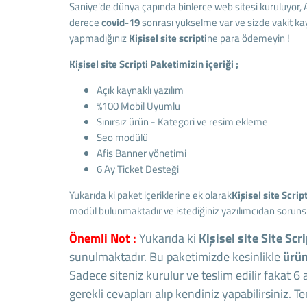
Saniye'de dünya çapında binlerce web sitesi kuruluyor, 
derece
covid-19
sonrası yükselme var ve sizde vakit 
yapmadığınız
Kişisel site scripti
ne para ödemeyin !
Kişisel site Scripti Paketimizin içeriği ;
Açık kaynaklı yazılım
%100 Mobil Uyumlu
Sınırsız ürün - Kategori ve resim ekleme
Seo modülü
Afiş Banner yönetimi
6 Ay Ticket Desteği
Yukarıda ki paket içeriklerine ek olarak
Kişisel site
Script
modül bulunmaktadır ve istediğiniz yazılımcıdan sorunsuz
Önemli Not :
Yukarıda ki
Kişisel site
Site Scri
sunulmaktadır. Bu paketimizde kesinlikle
ürün
Sadece siteniz kurulur ve teslim edilir fakat 6
gerekli cevapları alıp kendiniz yapabilirsiniz. 