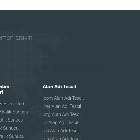
hemen arayın.
zılım
Alan Adı Tescil
ri
.com Alan Adı Tescil
 Hizmetleri
.net Alan Adı Tescil
iralık Sunucu
.org Alan Adı Tescil
ralık Sunucu
.in Alan Adı Tescil
ık Sunucu
.co Alan Adı Tescil
iralık Sunucu
.pro Alan Adı Tescil