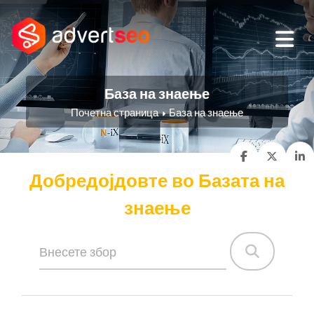
База на знаење
Почетна страница
База на знаење
Добредојдовте во Базата на
знаење